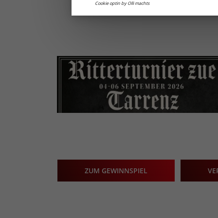
Cookie optin by Olli machts
ZUM GEWINNSPIEL
VE