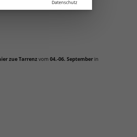
Datenschutz
nier zue Tarrenz
vom
04.-06. September
in