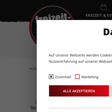
FREIZEIT & E
EVENTKALEN
D
SA
8
AUGUST
Auf unserer Webseite werden Cookies
Nutzererfahrung auf unserer Webseit
HOME
GEWINNSPIELE
Essentiell
Marketing
ALLE AKZEPTIEREN
Jeden Mittwoch starten wir auf Freizeit-
Bergbahnen, Funparks und vieles mehr, für 