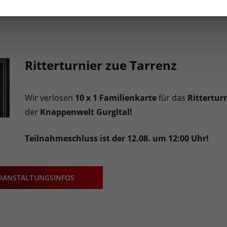
Ritterturnier zue Tarrenz
Wir verlosen
10 x 1 Familienkarte
für das
Rittertur
der
Knappenwelt Gurgltal
!
Teilnahmeschluss ist der 12.08. um 12:00 Uhr!
RANSTALTUNGSINFOS