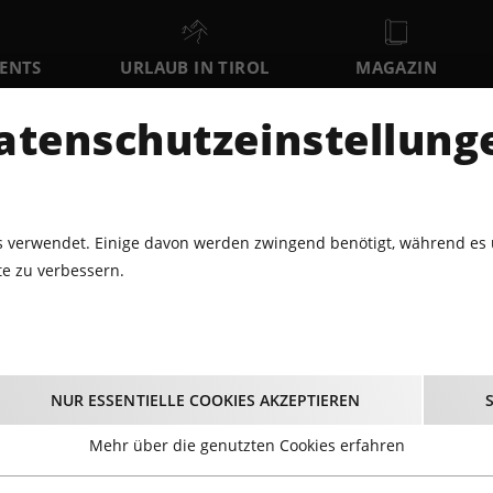
VENTS
URLAUB IN TIROL
MAGAZIN
DER
atenschutzeinstellung
SO
MO
DI
9
10
11
AUGUST
AUGUST
AUGUST
AU
 verwendet. Einige davon werden zwingend benötigt, während es 
e zu verbessern.
Gewinnspiele
NUR ESSENTIELLE COOKIES AKZEPTIEREN
Mehr über die genutzten Cookies erfahren
Tirol unsere wöchentlichen Gewinnspiele. Gewinnt Tickets f
Events und Freizeiteinrichtungen in Tirol. Ebenso verlosen 