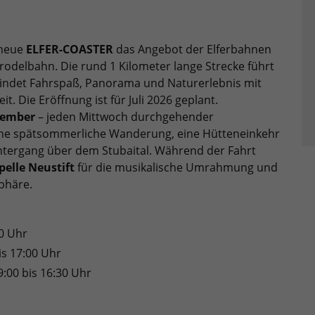
 neue
ELFER-COASTER
das Angebot der Elferbahnen
odelbahn. Die rund 1 Kilometer lange Strecke führt
bindet Fahrspaß, Panorama und Naturerlebnis mit
t. Die Eröffnung ist für Juli 2026 geplant.
ptember
– jeden Mittwoch durchgehender
 eine spätsommerliche Wanderung, eine Hütteneinkehr
ntergang über dem Stubaital. Während der Fahrt
elle Neustift
für die musikalische Umrahmung und
phäre.
30 Uhr
is 17:00 Uhr
:00 bis 16:30 Uhr