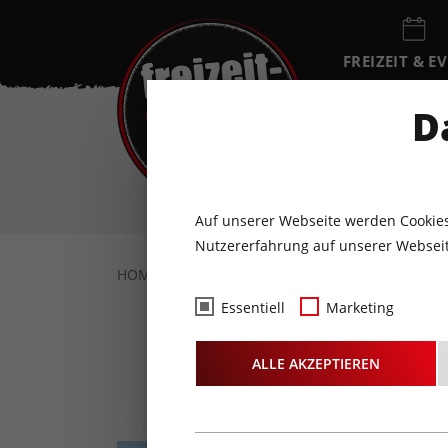
FREIZEIT & E
EVENTKALEN
D
SO
9
AUGUST
Auf unserer Webseite werden Cookies
Nutzererfahrung auf unserer Webseit
HOME
URLAUB IN TIROL
BERGBAHNEN
Essentiell
Marketing
ALLE AKZEPTIEREN