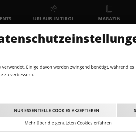
VENTS
URLAUB IN TIROL
MAGAZIN
DER
atenschutzeinstellung
MO
DI
MI
10
11
12
AUGUST
AUGUST
AUGUST
AU
 verwendet. Einige davon werden zwingend benötigt, während es 
e zu verbessern.
ELFERBAHNEN
Elferbahnen
NUR ESSENTIELLE COOKIES AKZEPTIEREN
Mehr über die genutzten Cookies erfahren