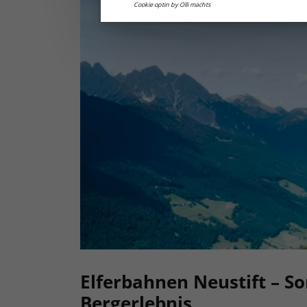
Cookie optin by Olli machts
Elferbahnen Neustift – 
Bergerlebnis