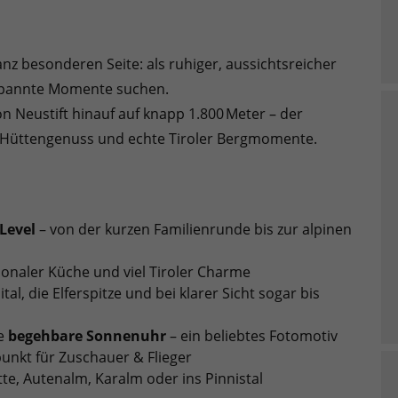
anz besonderen Seite: als ruhiger, aussichtsreicher
tspannte Momente suchen.
n Neustift hinauf auf knapp 1.800 Meter – der
 Hüttengenuss und echte Tiroler Bergmomente.
Level
– von der kurzen Familienrunde bis zur alpinen
onaler Küche und viel Tiroler Charme
al, die Elferspitze und bei klarer Sicht sogar bis
te
begehbare Sonnenuhr
– ein beliebtes Fotomotiv
fpunkt für Zuschauer & Flieger
te, Autenalm, Karalm oder ins Pinnistal