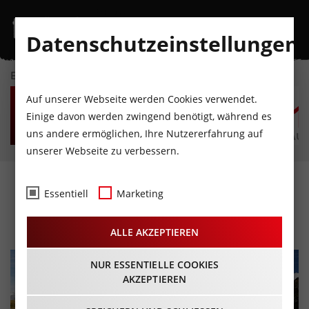
Datenschutzeinstellungen
EVENTKALENDER
SA
SO
MO
DI
MI
D
Auf unserer Webseite werden Cookies verwendet.
8
9
10
11
12
1
Einige davon werden zwingend benötigt, während es
uns andere ermöglichen, Ihre Nutzererfahrung auf
AUGUST
AUGUST
AUGUST
AUGUST
AUGUST
AUG
unserer Webseite zu verbessern.
Urlaubsregion Osttirol
Essentiell
Marketing
ALLE AKZEPTIEREN
NUR ESSENTIELLE COOKIES
AKZEPTIEREN