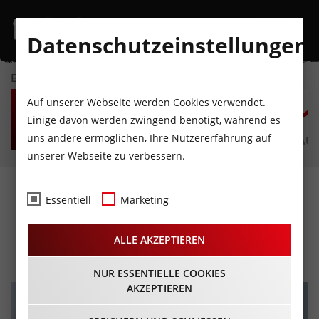
Datenschutzeinstellungen
EVENTKALENDER
DO
FR
SA
SO
MO
D
Auf unserer Webseite werden Cookies verwendet.
6
7
8
9
10
1
Einige davon werden zwingend benötigt, während es
uns andere ermöglichen, Ihre Nutzererfahrung auf
AUGUST
AUGUST
AUGUST
AUGUST
AUGUST
AUG
unserer Webseite zu verbessern.
Skitourentipp:
Essentiell
Marketing
Schöntalspitze (3.002m)
ALLE AKZEPTIEREN
NUR ESSENTIELLE COOKIES
AKZEPTIEREN