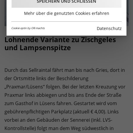
SPEICHERN UND SCHLIESSEN
Mehr über die genutzten Cookies erfahren
Datenschutz
Cookie optin by Olli machts
Lohnende Variante zu Zischgeles
und Lampsenspitze
Durch das Sellraintal fährt man bis nach Gries, dort in
der Ortsmitte links der Beschilderung
„Praxmar/Lüsens“ folgen. Bei der letzten Kreuzung vor
Praxmar links abbiegen und bis ans Ende der Straße
zum Gasthof in Lüsens fahren. Gestartet wird vom
gebührenpflichtigen Parkplatz (aktuell € 4,00). Links
vorbei an den Gebäuden der Sennerei (inkl. LVS-
Kontrollstelle) folgt man dem Weg südwestlich in