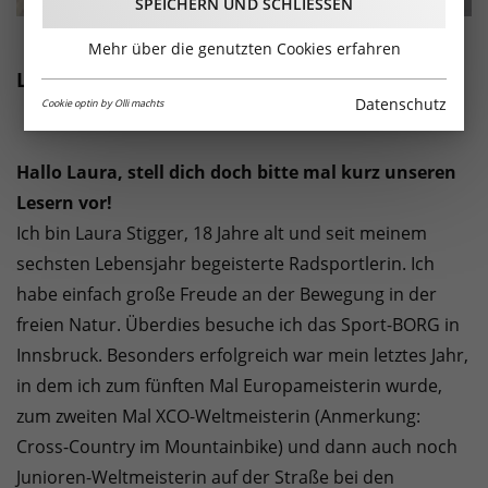
SPEICHERN UND SCHLIESSEN
Mehr über die genutzten Cookies erfahren
Laura Stigger
Datenschutz
Cookie optin by Olli machts
Hallo Laura, stell dich doch bitte mal kurz unseren
Lesern vor!
Ich bin Laura Stigger, 18 Jahre alt und seit meinem
sechsten Lebensjahr begeisterte Radsportlerin. Ich
habe einfach große Freude an der Bewegung in der
freien Natur. Überdies besuche ich das Sport-BORG in
Innsbruck. Besonders erfolgreich war mein letztes Jahr,
in dem ich zum fünften Mal Europameisterin wurde,
zum zweiten Mal XCO-Weltmeisterin (Anmerkung:
Cross-Country im Mountainbike) und dann auch noch
Junioren-Weltmeisterin auf der Straße bei den