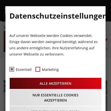
Datenschutzeinstellungen
EVENTKALENDER
DO
FR
SA
SO
MO
D
Auf unserer Webseite werden Cookies verwendet.
6
7
8
9
10
1
Einige davon werden zwingend benötigt, während es
uns andere ermöglichen, Ihre Nutzererfahrung auf
AUGUST
AUGUST
AUGUST
AUGUST
AUGUST
AUG
unserer Webseite zu verbessern.
Laura Stigger
Essentiell
Marketing
ALLE AKZEPTIEREN
NUR ESSENTIELLE COOKIES
AKZEPTIEREN