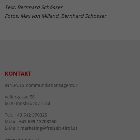
Text: Bernhard Schösser
Fotos: Max von Milland, Bernhard Schösser
KONTAKT
INN.PULS Kommunikationsagentur
Valiergasse 58
6020 Innsbruck / Tirol
Tel.:
+43 512 370325
Mobil:
+43 699 13703250
E-Mail:
marketing@freizeit-tirol.at
www.inn-puls.at