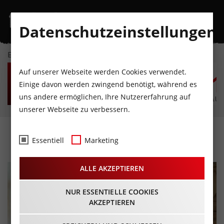
Datenschutzeinstellungen
EVENTKALENDER
DO
FR
SA
SO
MO
D
Auf unserer Webseite werden Cookies verwendet.
6
7
8
9
10
1
Einige davon werden zwingend benötigt, während es
uns andere ermöglichen, Ihre Nutzererfahrung auf
AUGUST
AUGUST
AUGUST
AUGUST
AUGUST
AUG
unserer Webseite zu verbessern.
Max von Milland
Essentiell
Marketing
ALLE AKZEPTIEREN
NUR ESSENTIELLE COOKIES
AKZEPTIEREN