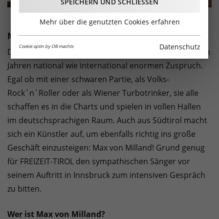
SPEICHERN UND SCHLIESSEN
Mehr über die genutzten Cookies erfahren
Max von Milland
Datenschutz
Cookie optin by Olli machts
Dialektmusik in fast jeder Spielart erfährt in den letzten
Jahren national wie international enormen Zuspruch.
Egal ob mit einer schwaren Partie, als Volks-
Rock`n`Roller oder als Wiener Turbotrinker, sie alle
schaffen es in die Charts und spielen in vollen Hallen
im deutschsprachigen Raum. Auch aus Südtirol macht
sich ein Künstler auf, um ebenfalls richtig ins große
Geschäft einzusteigen: Max von Milland! Grund genug
für FREIZEIT-TIROL den sympathischen Sänger vor
seinem Auftritt in Innsbruck zum intensiven Gespräch
zu bitten.
Wer ist Max von Milland?