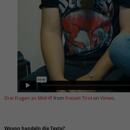
Drei Fragen an Midriff
from
Freizeit Tirol
on
Vimeo
.
Wovon handeln die Texte?