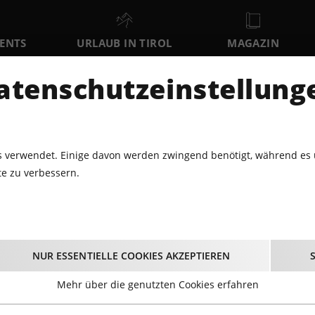
VENTS
URLAUB IN TIROL
MAGAZIN
DER
atenschutzeinstellung
SO
MO
DI
9
10
11
AUGUST
AUGUST
AUGUST
AU
 verwendet. Einige davon werden zwingend benötigt, während es 
e zu verbessern.
R ALS NUR EINE ÜBUNG
: Mehr als nur eine 
NUR ESSENTIELLE COOKIES AKZEPTIEREN
Mehr über die genutzten Cookies erfahren