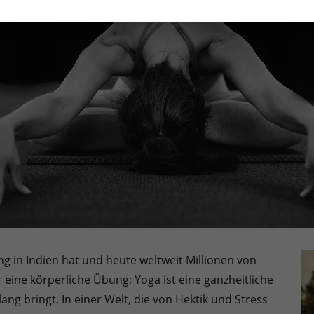
ung in Indien hat und heute weltweit Millionen von
r eine körperliche Übung; Yoga ist eine ganzheitliche
klang bringt. In einer Welt, die von Hektik und Stress