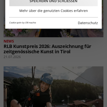
SPEICHERN UND SCHLIESSEN
Mehr über die genutzten Cookies erfahren
Datenschutz
Cookie optin by Olli machts
NEWS
RLB Kunstpreis 2026: Auszeichnung für
zeitgenössische Kunst in Tirol
21.07.2026