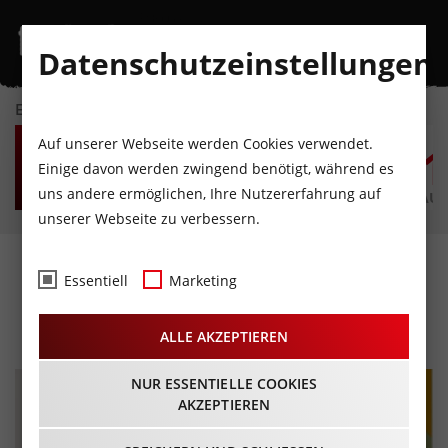
Datenschutzeinstellungen
EVENTKALENDER
FR
SA
SO
MO
DI
M
Auf unserer Webseite werden Cookies verwendet.
7
8
9
10
11
1
Einige davon werden zwingend benötigt, während es
uns andere ermöglichen, Ihre Nutzererfahrung auf
AUGUST
AUGUST
AUGUST
AUGUST
AUGUST
AUG
unserer Webseite zu verbessern.
Essentiell
Marketing
Interviews · News · Reviews
ALLE AKZEPTIEREN
NUR ESSENTIELLE COOKIES
AKZEPTIEREN