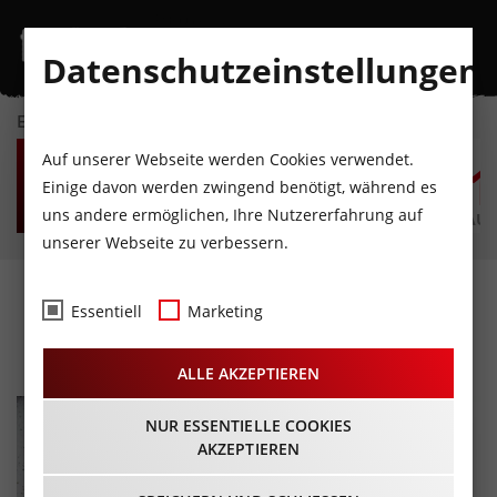
Datenschutzeinstellungen
EVENTKALENDER
SA
SO
MO
DI
MI
D
Auf unserer Webseite werden Cookies verwendet.
8
9
10
11
12
1
Einige davon werden zwingend benötigt, während es
uns andere ermöglichen, Ihre Nutzererfahrung auf
AUGUST
AUGUST
AUGUST
AUGUST
AUGUST
AUG
unserer Webseite zu verbessern.
Markus Koschuh
Essentiell
Marketing
25.06.2026 - Beginn 20:00 Uhr
ALLE AKZEPTIEREN
NUR ESSENTIELLE COOKIES
AKZEPTIEREN