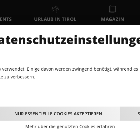
VENTS
URLAUB IN TIROL
MAGAZIN
DER
atenschutzeinstellung
SA
SO
MO
8
9
10
AUGUST
AUGUST
AUGUST
AU
 verwendet. Einige davon werden zwingend benötigt, während es 
e zu verbessern.
OOF CHALLENGE 2024
lden Roof Challenge 2
NUR ESSENTIELLE COOKIES AKZEPTIEREN
Mehr über die genutzten Cookies erfahren