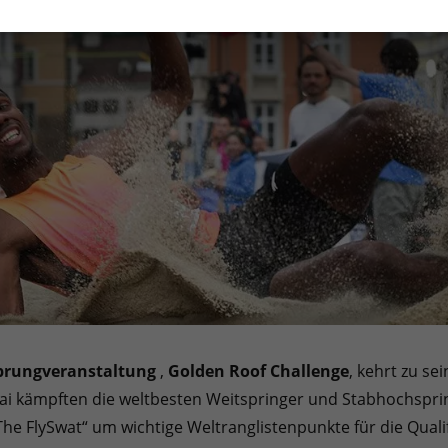
prungveranstaltung
,
Golden Roof Challenge
, kehrt zu s
Mai kämpften die weltbesten Weitspringer und Stabhochspri
„The FlySwat“ um wichtige Weltranglistenpunkte für die Qual