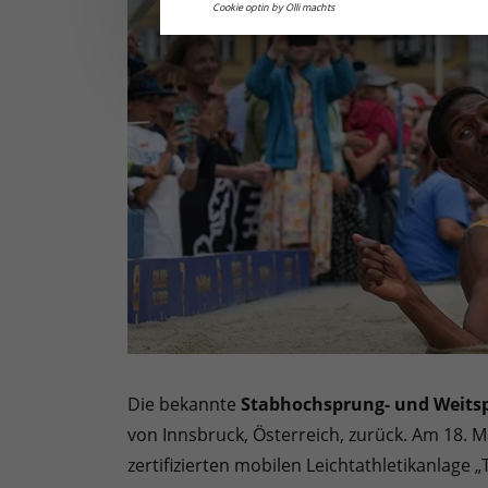
Cookie optin by Olli machts
Die bekannte
Stabhochsprung- und Weits
von Innsbruck, Österreich, zurück. Am 18. 
zertifizierten mobilen Leichtathletikanlage 