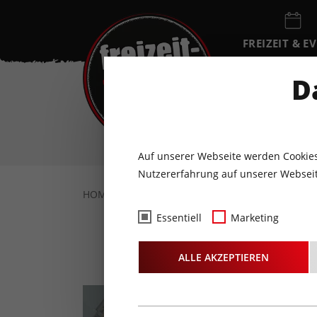
FREIZEIT & E
EVENTKALEN
D
FR
7
AUGUST
Auf unserer Webseite werden Cookies
Nutzererfahrung auf unserer Webseit
HOME
AKTUELLES
NEWS
GOLDEN R
Essentiell
Marketing
Go
ALLE AKZEPTIEREN