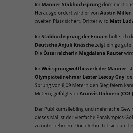
Im
Männer-Stabhochsprung
dominiert da
Herausgefordert wird er von
Austin Miller
zweiten Platz sichert. Dritter wird
Matt Lud
Im
Stabhochsprung der Frauen
holt sich d
Deutsche Anjuli Knäsche
zeigt einige gute
Die
Österreicherin Magdalena Rauter
wird
Im
Weitsprungwettbewerb der Männer
is
Olympiateilnehmer Lester Lescay Gay
, d
Sprung von 8,09 Metern den Sieg feiern kann
Metern, gefolgt von
Arnovis Dalmero (COL)
Der Publikumsliebling und mehrfache Gewi
dieses Mal ist der vierfache Paralympics-G
zu unternehmen. Doch Rehm tut sich an die