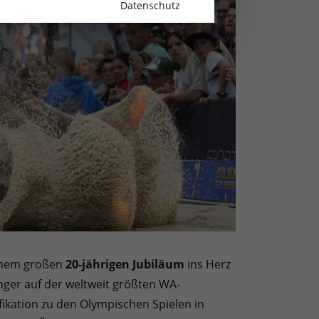
Datenschutz
einem großen
20-jährigen Jubiläum
ins Herz
nger auf der weltweit größten WA-
ifikation zu den Olympischen Spielen in