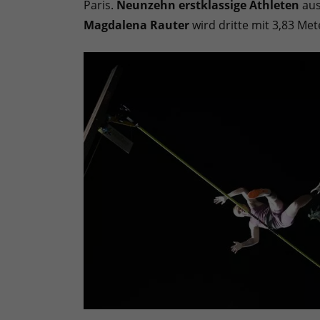
Paris.
Neunzehn erstklassige Athleten
aus
Magdalena Rauter
wird dritte mit 3,83 Met