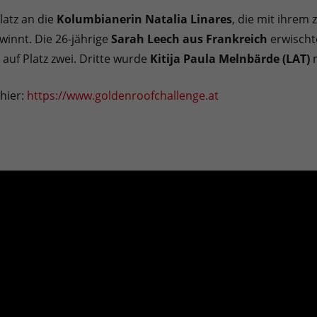
latz an die
Kolumbianerin Natalia Linares
, die mit ihrem
winnt. Die 26-jährige
Sarah Leech aus Frankreich
erwischte
auf Platz zwei. Dritte wurde
Kitija Paula Melnbärde (LAT)
m
hier:
https://www.goldenroofchallenge.at