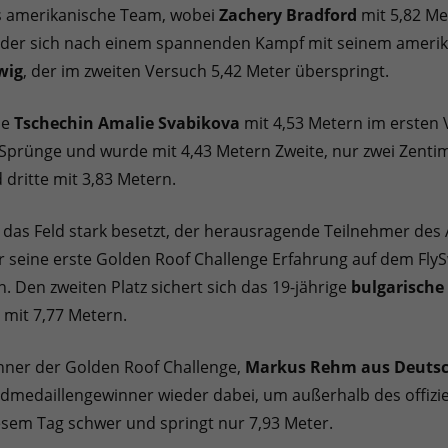
s amerikanische Team, wobei
Zachery Bradford
mit 5,82 Me
, der sich nach einem spannenden Kampf mit seinem ameri
wig
, der im zweiten Versuch 5,42 Meter überspringt.
ie
Tschechin Amalie Svabikova
mit 4,53 Metern im ersten V
 Sprünge und wurde mit 4,43 Metern Zweite, nur zwei Zentim
 dritte mit 3,83 Metern.
t das Feld stark besetzt, der herausragende Teilnehmer des
er seine erste Golden Roof Challenge Erfahrung auf dem FlyS
. Den zweiten Platz sichert sich das 19-jährige
bulgarische
mit 7,77 Metern.
nner der Golden Roof Challenge,
Markus Rehm aus Deuts
oldmedaillengewinner wieder dabei, um außerhalb des offiz
sem Tag schwer und springt nur 7,93 Meter.