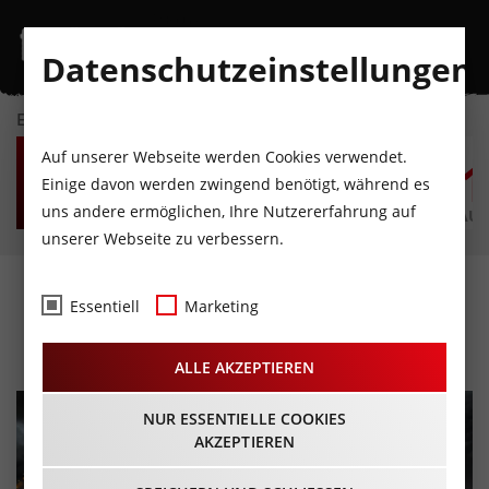
Datenschutzeinstellungen
EVENTKALENDER
FR
SA
SO
MO
DI
M
Auf unserer Webseite werden Cookies verwendet.
7
8
9
10
11
1
Einige davon werden zwingend benötigt, während es
uns andere ermöglichen, Ihre Nutzererfahrung auf
AUGUST
AUGUST
AUGUST
AUGUST
AUGUST
AUG
unserer Webseite zu verbessern.
CD-Review: Accept – The
Essentiell
Marketing
Rise of Chaos
ALLE AKZEPTIEREN
NUR ESSENTIELLE COOKIES
AKZEPTIEREN