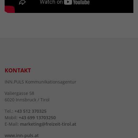
KONTAKT
INN.PULS Kommunikationsagentur
Valiergasse 58
6020 Innsbruck / Tirol
Tel.:
+43 512 370325
Mobil:
+43 699 13703250
E-Mail:
marketing@freizeit-tirol.at
www.inn-puls.at