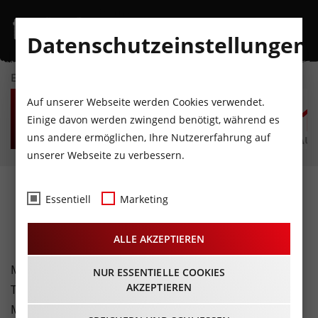
Datenschutzeinstellungen
EVENTKALENDER
DO
FR
SA
SO
MO
D
Auf unserer Webseite werden Cookies verwendet.
6
7
8
9
10
1
Einige davon werden zwingend benötigt, während es
uns andere ermöglichen, Ihre Nutzererfahrung auf
AUGUST
AUGUST
AUGUST
AUGUST
AUGUST
AUG
unserer Webseite zu verbessern.
CD Review: Motorjesus –
Essentiell
Marketing
Live Resurrection
ALLE AKZEPTIEREN
Motorjesus - vermutlich zumindest im heiligen Land
NUR ESSENTIELLE COOKIES
AKZEPTIEREN
Tirol eher ein Insidertipp, aber die aus
Mönchengladbach stammende Formation ist schon