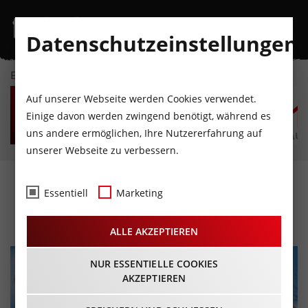
Datenschutzeinstellungen
EVENTKALENDER
FR
SA
SO
MO
DI
M
Auf unserer Webseite werden Cookies verwendet.
7
8
9
10
11
1
Einige davon werden zwingend benötigt, während es
uns andere ermöglichen, Ihre Nutzererfahrung auf
AUGUST
AUGUST
AUGUST
AUGUST
AUGUST
AUG
unserer Webseite zu verbessern.
CD Review: Seiler und
Essentiell
Marketing
Speer – und weida?
ALLE AKZEPTIEREN
NUR ESSENTIELLE COOKIES
AKZEPTIEREN