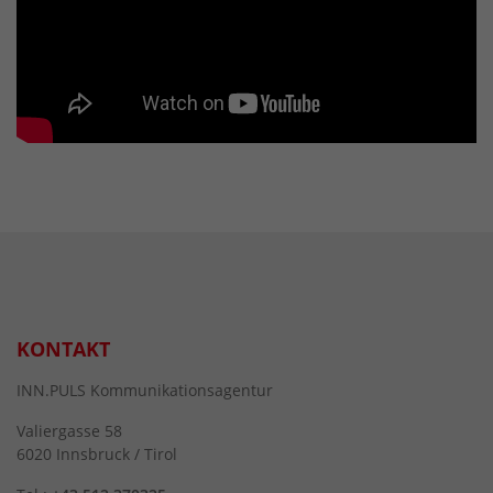
KONTAKT
INN.PULS Kommunikationsagentur
Valiergasse 58
6020 Innsbruck / Tirol