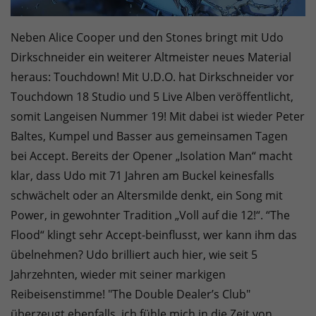
Neben Alice Cooper und den Stones bringt mit Udo
Dirkschneider ein weiterer Altmeister neues Material
heraus: Touchdown! Mit U.D.O. hat Dirkschneider vor
Touchdown 18 Studio und 5 Live Alben veröffentlicht,
somit Langeisen Nummer 19! Mit dabei ist wieder Peter
Baltes, Kumpel und Basser aus gemeinsamen Tagen
bei Accept. Bereits der Opener „Isolation Man“ macht
klar, dass Udo mit 71 Jahren am Buckel keinesfalls
schwächelt oder an Altersmilde denkt, ein Song mit
Power, in gewohnter Tradition „Voll auf die 12!“. “The
Flood“ klingt sehr Accept-beinflusst, wer kann ihm das
übelnehmen? Udo brilliert auch hier, wie seit 5
Jahrzehnten, wieder mit seiner markigen
Reibeisenstimme! "The Double Dealer’s Club"
überzeugt ebenfalls, ich fühle mich in die Zeit von