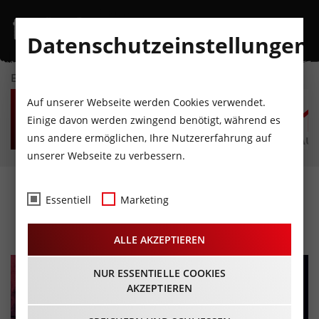
Datenschutzeinstellungen
EVENTKALENDER
SO
MO
DI
MI
DO
F
Auf unserer Webseite werden Cookies verwendet.
9
10
11
12
13
1
Einige davon werden zwingend benötigt, während es
uns andere ermöglichen, Ihre Nutzererfahrung auf
AUGUST
AUGUST
AUGUST
AUGUST
AUGUST
AUG
unserer Webseite zu verbessern.
CD-Review: U.D.O. –
Essentiell
Marketing
Touchdown
ALLE AKZEPTIEREN
NUR ESSENTIELLE COOKIES
AKZEPTIEREN