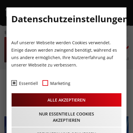
Datenschutzeinstellungen
EVENTKALENDER
FR
SA
SO
MO
DI
M
Auf unserer Webseite werden Cookies verwendet.
7
8
9
10
11
1
Einige davon werden zwingend benötigt, während es
uns andere ermöglichen, Ihre Nutzererfahrung auf
AUGUST
AUGUST
AUGUST
AUGUST
AUGUST
AUG
unserer Webseite zu verbessern.
Konzertbericht: Anthrax,
Essentiell
Marketing
25.02.2017, München –
ALLE AKZEPTIEREN
Backstage
NUR ESSENTIELLE COOKIES
AKZEPTIEREN