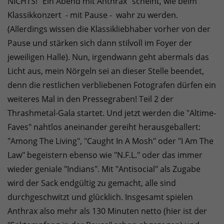
NICHTS! "Ein Abend mit Anthrax" scheint, wie beim
Klassikkonzert - mit Pause - wahr zu werden.
(Allerdings wissen die Klassikliebhaber vorher von der
Pause und stärken sich dann stilvoll im Foyer der
jeweiligen Halle). Nun, irgendwann geht abermals das
Licht aus, mein Nörgeln sei an dieser Stelle beendet,
denn die restlichen verbliebenen Fotografen dürfen ein
weiteres Mal in den Pressegraben! Teil 2 der
Thrashmetal-Gala startet. Und jetzt werden die "Altime-
Faves" nahtlos aneinander gereiht herausgeballert:
"Among The Living", "Caught In A Mosh" oder "I Am The
Law" begeistern ebenso wie "N.F.L." oder das immer
wieder geniale "Indians". Mit "Antisocial" als Zugabe
wird der Sack endgültig zu gemacht, alle sind
durchgeschwitzt und glücklich. Insgesamt spielen
Anthrax also mehr als 130 Minuten netto (hier ist der