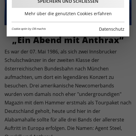
SPEICHERN UND SCHLIESSEN
Mehr über die genutzten Cookies erfahren
Datenschutz
Cookie optin by Olli machts
„Ein Abend mit Anthrax“
Es war der 07. Mai 1986, als sich zwei Innsbrucker
Schulschwänzer in der zweiten Klasse der
österreichischen Bundesbahn nach München
aufmachten, um dort ein legendäres Konzert zu
besuchen. Drei amerikanische Newcomerbands
wurden vom damals noch eher "undergroundigen"
Magazin mit dem Hammer erstmals als Tourpaket nach
Deutschland geholt, heute und hier in der
Alabamahalle sollte für alle drei Bands der allererste
Auftritt in Europa erfolgen. Die Namen: Agent Steel,