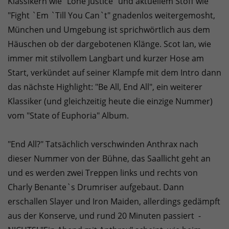
Klassikern wie "Lone Justice" und aktuellem Stoff wie
"Fight `Em `Till You Can`t" gnadenlos weitergemosht,
München und Umgebung ist sprichwörtlich aus dem
Häuschen ob der dargebotenen Klänge. Scot Ian, wie
immer mit stilvollem Langbart und kurzer Hose am
Start, verkündet auf seiner Klampfe mit dem Intro dann
das nächste Highlight: "Be All, End All", ein weiterer
Klassiker (und gleichzeitig heute die einzige Nummer)
vom "State of Euphoria" Album.
"End All?" Tatsächlich verschwinden Anthrax nach
dieser Nummer von der Bühne, das Saallicht geht an
und es werden zwei Treppen links und rechts von
Charly Benante`s Drumriser aufgebaut. Dann
erschallen Slayer und Iron Maiden, allerdings gedämpft
aus der Konserve, und rund 20 Minuten passiert -