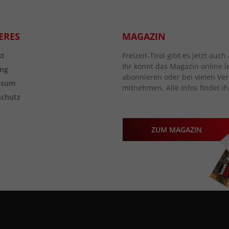
ERES
MAGAZIN
kt
Freizeit-Tirol gibt es jetzt au
Ihr könnt das Magazin online l
ng
abonnieren oder bei vielen Vert
ssum
mitnehmen. Alle Infos findet ih
schutz
ZUM MAGAZIN