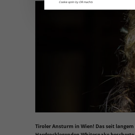
Cookie optin by Olli machts
Tiroler Ansturm in Wien! Das seit lange
Hardrocklegenden Whitesnake bescherte u