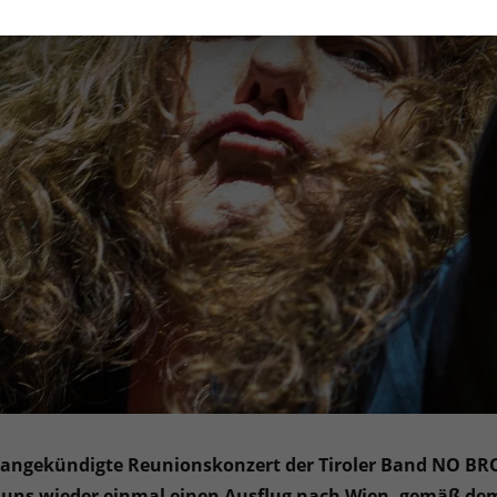
m angekündigte Reunionskonzert der Tiroler Band NO BR
ns wieder einmal einen Ausflug nach Wien, gemäß dem M