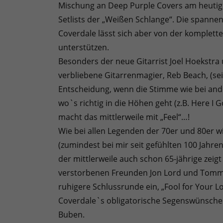
Mischung an Deep Purple Covers am heutig
Setlists der „Weißen Schlange“. Die spannende
Coverdale lässt sich aber von der komple
unterstützen.
Besonders der neue Gitarrist Joel Hoekstra
verbliebene Gitarrenmagier, Reb Beach, (se
Entscheidung, wenn die Stimme wie bei ande
wo`s richtig in die Höhen geht (z.B. Here I 
macht das mittlerweile mit „Feel“…!
Wie bei allen Legenden der 70er und 80er w
(zumindest bei mir seit gefühlten 100 Jahre
der mittlerweile auch schon 65-jährige zeig
verstorbenen Freunden Jon Lord und Tommy 
ruhigere Schlussrunde ein, „Fool for Your Lov
Coverdale`s obligatorische Segenswünsche 
Buben.