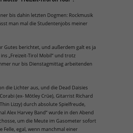
einer bis dahin letzten Dogmen: Rockmusik
lässt man mal die Studentenjobs meiner
r Gutes berichtet, und außerdem galt es ja
ns „Freizeit-Tirol Mobil“ und trotz
mmer nur bis Dienstagmittag arbeitenden
on die Lichter aus, und die Dead Daisies
orabi (ex- Mötley Crüe), Gitarrist Richard
hin Lizzy) durch absolute Spielfreude,
nal Alex Harvey Band“ wurde in den Abend
Geschosse, um die Meute im Gasometer sofort
die Felle, egal, wenn manchmal einer