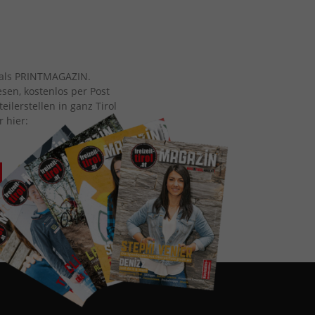
ch als PRINTMAGAZIN.
esen, kostenlos per Post
eilerstellen in ganz Tirol
r hier: