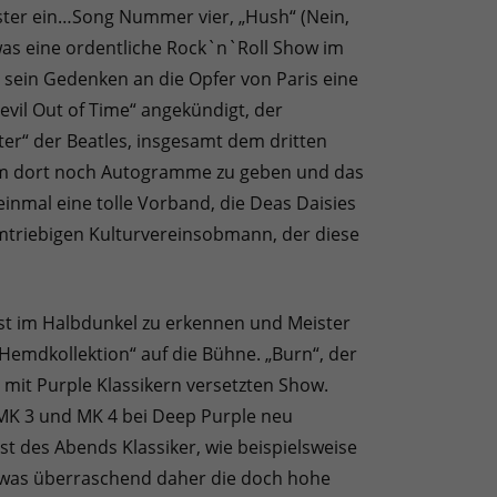
eister ein…Song Nummer vier, „Hush“ (Nein,
 was eine ordentliche Rock`n`Roll Show im
h sein Gedenken an die Opfer von Paris eine
evil Out of Time“ angekündigt, der
ter“ der Beatles, insgesamt dem dritten
 um dort noch Autogramme zu geben und das
einmal eine tolle Vorband, die Deas Daisies
umtriebigen Kulturvereinsobmann, der diese
st im Halbdunkel zu erkennen und Meister
emdkollektion“ auf die Bühne. „Burn“, der
s mit Purple Klassikern versetzten Show.
 MK 3 und MK 4 bei Deep Purple neu
st des Abends Klassiker, wie beispielsweise
Etwas überraschend daher die doch hohe