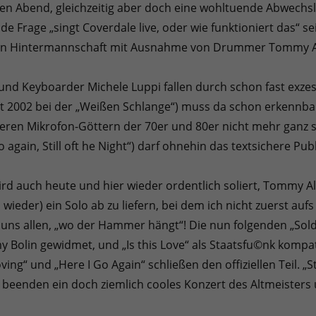
en Abend, gleichzeitig aber doch eine wohltuende Abwechs
 Frage „singt Coverdale live, oder wie funktioniert das“ sei 
tten Hintermannschaft mit Ausnahme von Drummer Tommy Ald
 und Keyboarder Michele Luppi fallen durch schon fast exz
it 2002 bei der „Weißen Schlange“) muss da schon erkennba
ren Mikrofon-Göttern der 70er und 80er nicht mehr ganz so 
Go again, Still oft he Night“) darf ohnehin das textsichere P
ird auch heute und hier wieder ordentlich soliert, Tommy A
n wieder) ein Solo ab zu liefern, bei dem ich nicht zuerst a
t uns allen, „wo der Hammer hängt“! Die nun folgenden „Sold
Bolin gewidmet, und „Is this Love“ als Staatsfu©nk kompa
ing“ und „Here I Go Again“ schließen den offiziellen Teil. „St
beenden ein doch ziemlich cooles Konzert des Altmeisters 