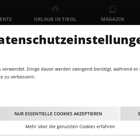
VENTS
URLAUB IN TIROL
MAGAZIN
DER
atenschutzeinstellung
FR
SA
SO
7
8
9
AUGUST
AUGUST
AUGUST
AU
 verwendet. Einige davon werden zwingend benötigt, während es 
e zu verbessern.
BERICHT: DEAD DAISIES UND WHITESNAKE, 19.11.2015, GASOME
rtbericht: Dead Daisi
NUR ESSENTIELLE COOKIES AKZEPTIEREN
e, 19.11.2015, Gaso
Mehr über die genutzten Cookies erfahren