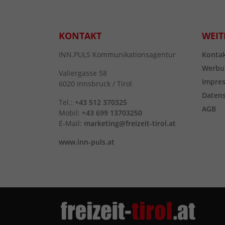
KONTAKT
WEIT
INN.PULS Kommunikationsagentur
Konta
Werbu
Valiergasse 58
Impre
6020 Innsbruck / Tirol
Daten
Tel.:
+43 512 370325
AGB
Mobil:
+43 699 13703250
E-Mail:
marketing@freizeit-tirol.at
www.inn-puls.at