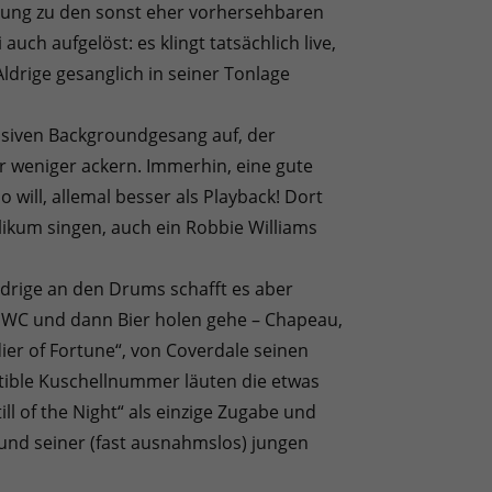
lung zu den sonst eher vorhersehbaren
auch aufgelöst: es klingt tatsächlich live,
rige gesanglich in seiner Tonlage
essiven Backgroundgesang auf, der
r weniger ackern. Immerhin, eine gute
will, allemal besser als Playback! Dort
ublikum singen, auch ein Robbie Williams
ldrige an den Drums schafft es aber
ufs WC und dann Bier holen gehe – Chapeau,
ier of Fortune“, von Coverdale seinen
tible Kuschellnummer läuten die etwas
ill of the Night“ als einzige Zugabe und
und seiner (fast ausnahmslos) jungen