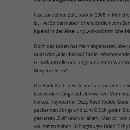
Fast zur selben Zeit, back in 2008 in Münch
ist live! So dermaßen offensichtlich vom B
Jugend in der Abteilung „volksdümmliche M
Doch das Leben hat mich abgehärtet, über d
quasi das „80er Revival Tiroler Wochenende“ 
Grenzkontrolle und angekündigtem Wintere
Bürgermeister!
Die Bank-Austria Halle im Gasometer ist bei
lassen nicht lange auf sich warten. Vom erst
Fortus, Keyboarder Dizzy Reed (beide Guns N
packenden Songs und zum Glück gutem Sound
gestartet, „Evil“ und vor allem „Mexico“ vo
voll mit zu ziehen! Schlagzeuger Brian Tichy