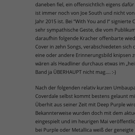
daneben fiel, ein offensichtlich eigens daf
ist immer noch von Joe South und nicht von 
Jahr 2015 ist. Bei “With You and I“ signier
sehr sympathische Geste, die vom Publikum 
daraufhin folgende Kracher offenbarte wied
Cover in zehn Songs, verabschiedeten sich
eine oder andere Erinnerungsbild knipsen zu
wären als Headliner durchaus etwas im „hei
Band ja ÜBERHAUPT nicht mag…. :-)
Nach der folgenden relativ kurzen Umbaupa
Coverdale selbst kommt bestens gelaunt mi
Überhit aus seiner Zeit mit Deep Purple wird
Bekannterweise wurden doch mit dem aktuel
eingespielt und im heurigen Mai veröffentli
bei Purple oder Metallica weiß der geneigt