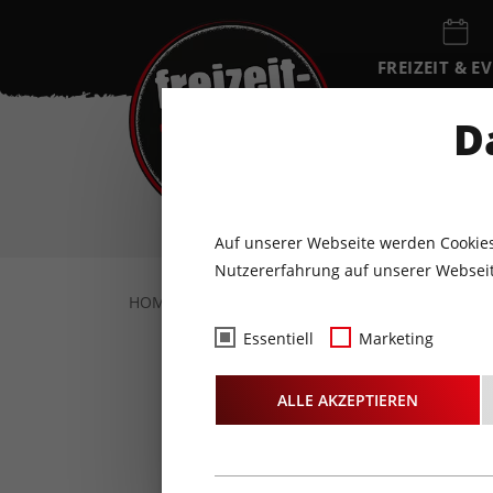
FREIZEIT & E
EVENTKALEN
D
DO
6
AUGUST
Auf unserer Webseite werden Cookies
Nutzererfahrung auf unserer Webseit
HOME
AKTUELLES
REVIEWS
KONZERT
Essentiell
Marketing
Konze
ALLE AKZEPTIEREN
Whitesnak