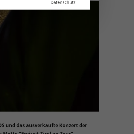
Datenschutz
OS und das ausverkaufte Konzert der
otto "Freizeit-Tirol on Tour".