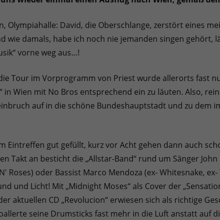
en, Olympiahalle: David, die Oberschlange, zerstört eines m
and wie damals, habe ich noch nie jemanden singen gehört, 
usik“ vorne weg aus…!
ie Tour im Vorprogramm von Priest wurde allerorts fast nu
in Wien mit No Bros entsprechend ein zu läuten. Also, rein i
inbruch auf in die schöne Bundeshauptstadt und zu dem i
m Eintreffen gut gefüllt, kurz vor Acht gehen dann auch sch
en Takt an besticht die „Allstar-Band“ rund um Sänger John C
' Roses) oder Bassist Marco Mendoza (ex- Whitesnake, ex- T
 und Licht! Mit „Midnight Moses“ als Cover der „Sensatio
n der aktuellen CD „Revolucion“ erwiesen sich als richtige 
 ballerte seine Drumsticks fast mehr in die Luft anstatt auf 