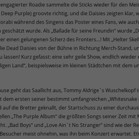
ür engagierter Roadie sammelte die Sticks wieder für den M
Deep Purple) groovte richtig, und die Daisies zeigten klar,
te Corabi während des Singens das Poster eines Fans, wie auc
geschätzt wurde. Als „Ballade für seine Freundin“ wurde „D
er einen gelungenen Scherz des Fronters…! Mit „Helter Skel
 die Dead Daisies von der Bühne in Richtung Merch-Stand,
 lassen! Kurz gefasst: eine sehr geile Show, endlich wieder 
ligen Land“, beispielsweise im kleinen Städtchen mit dem 
use geht das Saallicht aus, Tommy Aldrige`s Wuschelkopf i
t dem ersten seiner bestimmt umfangreichen „Whitesnake H
 auf die Bretter geknallt, der Startschuss zu einer durchau
len „The Purple Album“ die größten Songs seiner Zeit mit
cht. „Bad Boys“ und „Love Ain´t No Stranger“ sind wie der Re
e Besucher meist ohnehin, was ihn beim Konzert erwartet. 