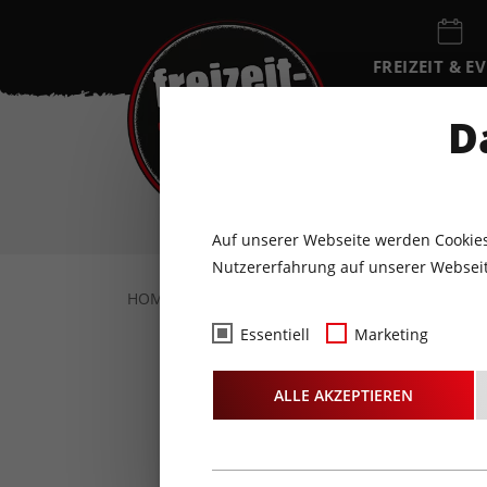
FREIZEIT & E
EVENTKALEN
D
FR
7
AUGUST
Auf unserer Webseite werden Cookies
Nutzererfahrung auf unserer Webseit
HOME
FOTOS & VIDEOS
FOTOS
21.1
Essentiell
Marketing
Fotos
-
ALLE AKZEPTIEREN