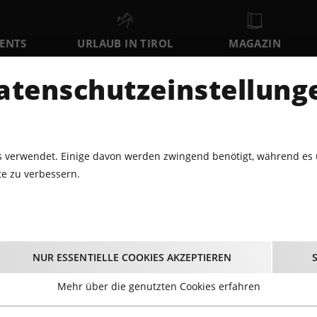
VENTS
URLAUB IN TIROL
MAGAZIN
DER
atenschutzeinstellung
SA
SO
MO
8
9
10
AUGUST
AUGUST
AUGUST
AU
 verwendet. Einige davon werden zwingend benötigt, während es 
e zu verbessern.
1.2022 - VOLBEAT LIVE@OLYMPIAWORLD INNSBRUCK
 Volbeat live@Olymp
NUR ESSENTIELLE COOKIES AKZEPTIEREN
Innsbruck
Mehr über die genutzten Cookies erfahren
21.11.2022