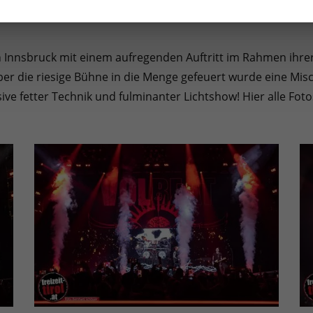
n Innsbruck mit einem aufregenden Auftritt im Rahmen ihre
er die riesige Bühne in die Menge gefeuert wurde eine Mis
sive fetter Technik und fulminanter Lichtshow! Hier alle Fot