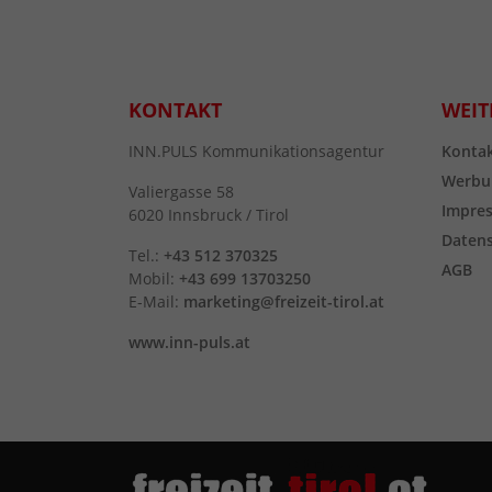
KONTAKT
WEIT
INN.PULS Kommunikationsagentur
Konta
Werbu
Valiergasse 58
Impre
6020 Innsbruck / Tirol
Daten
Tel.:
+43 512 370325
AGB
Mobil:
+43 699 13703250
E-Mail:
marketing@freizeit-tirol.at
www.inn-puls.at