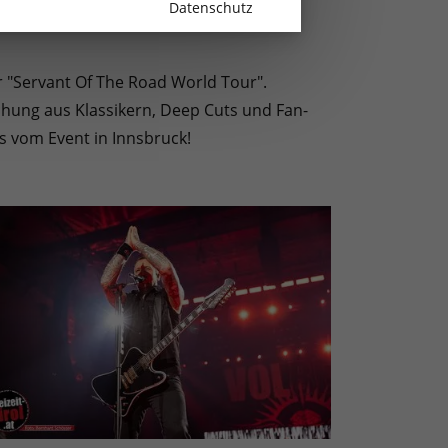
Datenschutz
r "Servant Of The Road World Tour".
chung aus Klassikern, Deep Cuts und Fan-
os vom Event in Innsbruck!