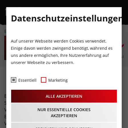
Datenschutzeinstellungen
EVENTKALENDER
FR
SA
SO
MO
DI
M
Auf unserer Webseite werden Cookies verwendet.
7
8
9
10
11
1
Einige davon werden zwingend benötigt, während es
uns andere ermöglichen, Ihre Nutzererfahrung auf
AUGUST
AUGUST
AUGUST
AUGUST
AUGUST
AUG
unserer Webseite zu verbessern.
Fotos
Essentiell
Marketing
Buchen Sie unser spezielles Freizeit-Tirol Foto-Service!
ALLE AKZEPTIEREN
Sie erhalten eine professionelle Fotostrecke Ihrer
Veranstaltung (inklusive Übergabe hochauflösender
NUR ESSENTIELLE COOKIES
AKZEPTIEREN
Bilder und Bildrechte). Zusätzlich erreicht Ihre
Veranstaltung über unsere Seite eine enorme