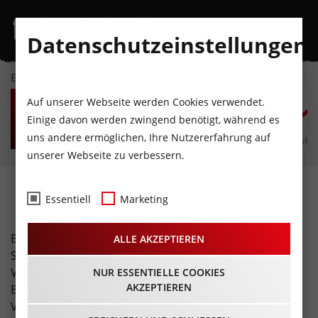
Datenschutzeinstellungen
EVENTKALENDER
FR
SA
SO
MO
DI
M
Auf unserer Webseite werden Cookies verwendet.
7
8
9
10
11
1
Einige davon werden zwingend benötigt, während es
uns andere ermöglichen, Ihre Nutzererfahrung auf
AUGUST
AUGUST
AUGUST
AUGUST
AUGUST
AUG
unserer Webseite zu verbessern.
Fotos
Essentiell
Marketing
Buchen Sie unser spezielles Freizeit-Tirol Foto-Service!
ALLE AKZEPTIEREN
Sie erhalten eine professionelle Fotostrecke Ihrer
Veranstaltung (inklusive Übergabe hochauflösender
NUR ESSENTIELLE COOKIES
AKZEPTIEREN
Bilder und Bildrechte). Zusätzlich erreicht Ihre
Veranstaltung über unsere Seite eine enorme