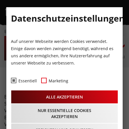
Datenschutzeinstellungen
EVENTKALENDER
MO
DI
MI
DO
FR
S
Auf unserer Webseite werden Cookies verwendet.
10
11
12
13
14
1
Einige davon werden zwingend benötigt, während es
uns andere ermöglichen, Ihre Nutzererfahrung auf
AUGUST
AUGUST
AUGUST
AUGUST
AUGUST
AUG
unserer Webseite zu verbessern.
Fotos
Essentiell
Marketing
Buchen Sie unser spezielles Freizeit-Tirol Foto-Service!
ALLE AKZEPTIEREN
Sie erhalten eine professionelle Fotostrecke Ihrer
Veranstaltung (inklusive Übergabe hochauflösender
NUR ESSENTIELLE COOKIES
AKZEPTIEREN
Bilder und Bildrechte). Zusätzlich erreicht Ihre
Veranstaltung über unsere Seite eine enorme