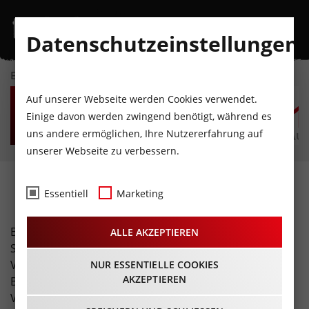
Datenschutzeinstellungen
EVENTKALENDER
SA
SO
MO
DI
MI
D
Auf unserer Webseite werden Cookies verwendet.
8
9
10
11
12
1
Einige davon werden zwingend benötigt, während es
uns andere ermöglichen, Ihre Nutzererfahrung auf
AUGUST
AUGUST
AUGUST
AUGUST
AUGUST
AUG
unserer Webseite zu verbessern.
Fotos
Essentiell
Marketing
Buchen Sie unser spezielles Freizeit-Tirol Foto-Service!
ALLE AKZEPTIEREN
Sie erhalten eine professionelle Fotostrecke Ihrer
Veranstaltung (inklusive Übergabe hochauflösender
NUR ESSENTIELLE COOKIES
AKZEPTIEREN
Bilder und Bildrechte). Zusätzlich erreicht Ihre
Veranstaltung über unsere Seite eine enorme