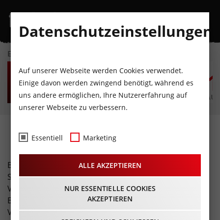
Datenschutzeinstellungen
EVENTKALENDER
DO
FR
SA
SO
MO
D
Auf unserer Webseite werden Cookies verwendet.
6
7
8
9
10
1
Einige davon werden zwingend benötigt, während es
uns andere ermöglichen, Ihre Nutzererfahrung auf
AUGUST
AUGUST
AUGUST
AUGUST
AUGUST
AUG
unserer Webseite zu verbessern.
Fotos
Essentiell
Marketing
Buchen Sie unser spezielles Freizeit-Tirol Foto-Service!
ALLE AKZEPTIEREN
Sie erhalten eine professionelle Fotostrecke Ihrer
Veranstaltung (inklusive Übergabe hochauflösender
NUR ESSENTIELLE COOKIES
AKZEPTIEREN
Bilder und Bildrechte). Zusätzlich erreicht Ihre
Veranstaltung über unsere Seite eine enorme