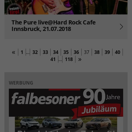
The Pure live@Hard Rock Cafe
Innsbruck, 21.07.2018
1
…
32
33
34
35
36
37
38
39
40
41
…
118
WERBUNG