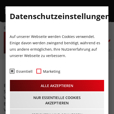
Datenschutzeinstellungen
EVENTKALENDER
SA
SO
MO
DI
MI
D
Auf unserer Webseite werden Cookies verwendet.
8
9
10
11
12
1
Einige davon werden zwingend benötigt, während es
uns andere ermöglichen, Ihre Nutzererfahrung auf
AUGUST
AUGUST
AUGUST
AUGUST
AUGUST
AUG
unserer Webseite zu verbessern.
Fotos
Essentiell
Marketing
Buchen Sie unser spezielles Freizeit-Tirol Foto-Service!
ALLE AKZEPTIEREN
Sie erhalten eine professionelle Fotostrecke Ihrer
Veranstaltung (inklusive Übergabe hochauflösender
NUR ESSENTIELLE COOKIES
AKZEPTIEREN
Bilder und Bildrechte). Zusätzlich erreicht Ihre
Veranstaltung über unsere Seite eine enorme