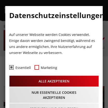
Datenschutzeinstellungen
EVENTKALENDER
SA
SO
MO
DI
MI
D
Auf unserer Webseite werden Cookies verwendet.
8
9
10
11
12
1
Einige davon werden zwingend benötigt, während es
uns andere ermöglichen, Ihre Nutzererfahrung auf
AUGUST
AUGUST
AUGUST
AUGUST
AUGUST
AUG
unserer Webseite zu verbessern.
Landecker Wochentoaler
Essentiell
Marketing
15.07.2026 - Beginn 17:00 Uhr
ALLE AKZEPTIEREN
NUR ESSENTIELLE COOKIES
AKZEPTIEREN