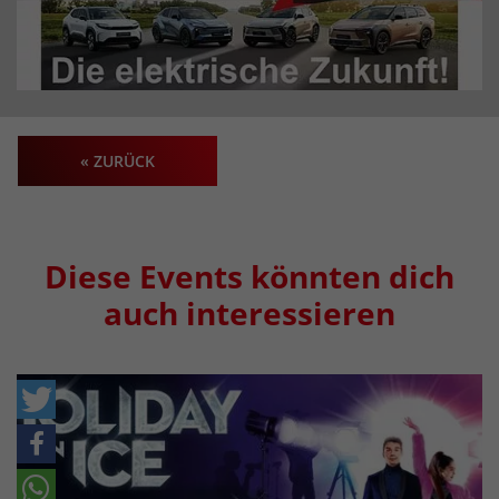
« ZURÜCK
Diese Events könnten dich
auch interessieren