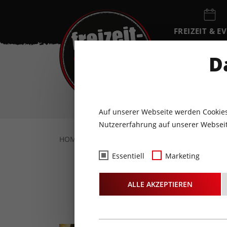
FREIZEIT & E
EVENTKALEN
D
FR
7
AUGUST
Auf unserer Webseite werden Cookies
Nutzererfahrung auf unserer Webseit
HOME
FREIZEIT & EVENTS
FAMILIE
N
Essentiell
Marketing
Night
ALLE AKZEPTIEREN