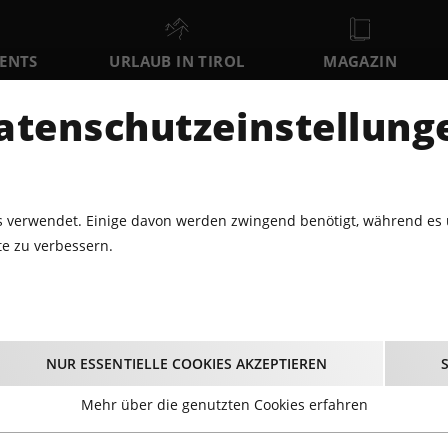
VENTS
URLAUB IN TIROL
MAGAZIN
DER
atenschutzeinstellung
SA
SO
MO
8
9
10
AUGUST
AUGUST
AUGUST
AU
 verwendet. Einige davon werden zwingend benötigt, während es 
e zu verbessern.
IGHTSHOPPING BEI "LANG & KLANG"
shopping bei "Lang & 
NUR ESSENTIELLE COOKIES AKZEPTIEREN
05.08.2026 - Beginn 18:30 Uhr
Mehr über die genutzten Cookies erfahren