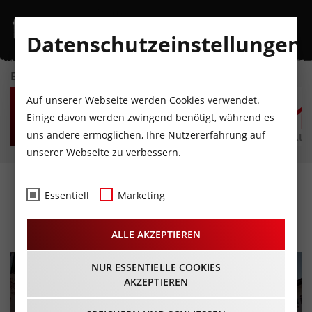
Datenschutzeinstellungen
EVENTKALENDER
SA
SO
MO
DI
MI
D
Auf unserer Webseite werden Cookies verwendet.
8
9
10
11
12
1
Einige davon werden zwingend benötigt, während es
uns andere ermöglichen, Ihre Nutzererfahrung auf
AUGUST
AUGUST
AUGUST
AUGUST
AUGUST
AUG
unserer Webseite zu verbessern.
St. Johann in Tirol
Essentiell
Marketing
ALLE AKZEPTIEREN
NUR ESSENTIELLE COOKIES
AKZEPTIEREN