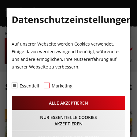
Datenschutzeinstellungen
EVENTKALENDER
SA
SO
MO
DI
MI
D
Auf unserer Webseite werden Cookies verwendet.
8
9
10
11
12
1
Einige davon werden zwingend benötigt, während es
uns andere ermöglichen, Ihre Nutzererfahrung auf
AUGUST
AUGUST
AUGUST
AUGUST
AUGUST
AUG
unserer Webseite zu verbessern.
St. Johanner Wochenmarkt
Essentiell
Marketing
08.05. – 20.11.2026
ALLE AKZEPTIEREN
NUR ESSENTIELLE COOKIES
AKZEPTIEREN