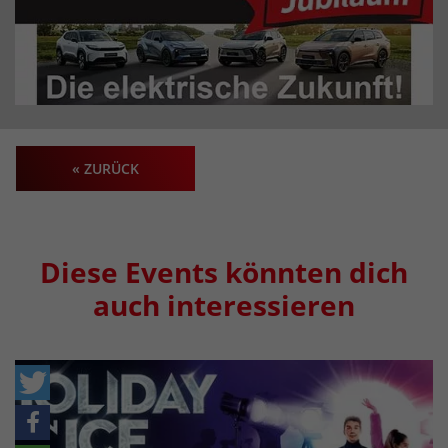
« ZURÜCK
Diese Events könnten dich
auch interessieren