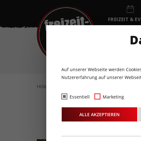
FREIZEIT & E
EVENTKALEN
D
FR
7
AUGUST
Auf unserer Webseite werden Cookies
Nutzererfahrung auf unserer Webseit
HOME
FREIZEIT & EVENTS
FAMILIE
E
Essentiell
Marketing
AK Kind
ALLE AKZEPTIEREN