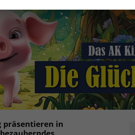
 präsentieren in
n bezauberndes