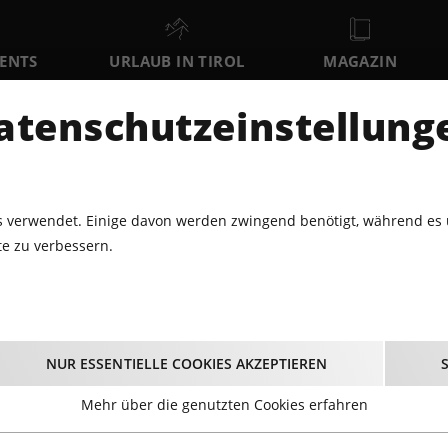
VENTS
URLAUB IN TIROL
MAGAZIN
DER
atenschutzeinstellung
SA
SO
MO
8
9
10
AUGUST
AUGUST
AUGUST
AU
 verwendet. Einige davon werden zwingend benötigt, während es 
e zu verbessern.
VENTS FÜR GROSS & KLEIN
AK KINDERTHEATER: "DIE GLÜCKS
ertheater: "Die Glück
NUR ESSENTIELLE COOKIES AKZEPTIEREN
08.12.2024 - Beginn 14:30 Uhr
Mehr über die genutzten Cookies erfahren