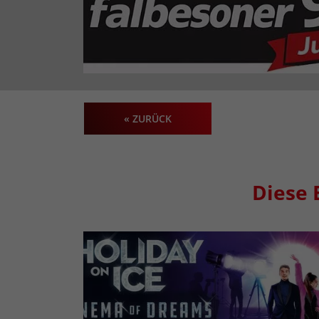
« ZURÜCK
Diese 