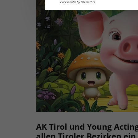
Cookie optin by Olli machts
AK Tirol und Young Acting
allen Tiroler Bezirken ei