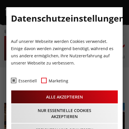
Datenschutzeinstellungen
EVENTKALENDER
MO
DI
MI
DO
FR
S
Auf unserer Webseite werden Cookies verwendet.
10
11
12
13
14
1
Einige davon werden zwingend benötigt, während es
uns andere ermöglichen, Ihre Nutzererfahrung auf
AUGUST
AUGUST
AUGUST
AUGUST
AUGUST
AUG
unserer Webseite zu verbessern.
Nordkette Törggelen
Essentiell
Marketing
03.10.2025 - Beginn 18:30 Uhr
ALLE AKZEPTIEREN
NUR ESSENTIELLE COOKIES
AKZEPTIEREN