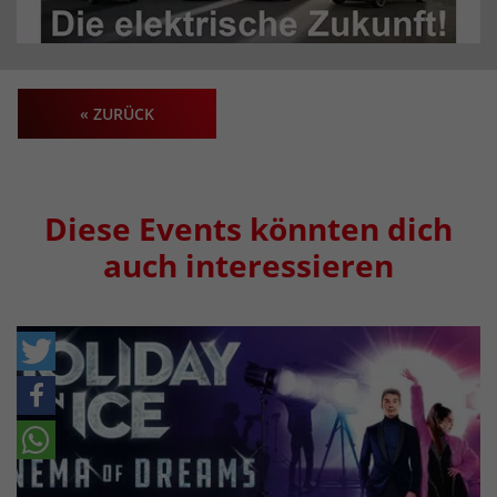
« ZURÜCK
Diese Events könnten dich
auch interessieren