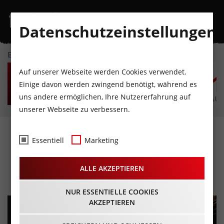
Datenschutzeinstellungen
EVENTKALENDER
FR
SA
SO
MO
DI
M
Auf unserer Webseite werden Cookies verwendet.
7
8
9
10
11
1
Einige davon werden zwingend benötigt, während es
uns andere ermöglichen, Ihre Nutzererfahrung auf
AUGUST
AUGUST
AUGUST
AUGUST
AUGUST
AUG
unserer Webseite zu verbessern.
Der verflixte
Essentiell
Marketing
Zauberspiegel
ALLE AKZEPTIEREN
12.11.2022 - Beginn 14:30 Uhr
NUR ESSENTIELLE COOKIES
AKZEPTIEREN