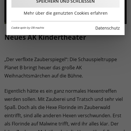
SPEICHERN UND SCHLIESSEN
Mehr über die genutzten Cookies erfahren
Datenschutz
Cookie optin by Olli machts
Neues AK Kindertheater
„Der verflixte Zauberspiegel“: Die Schauspieltruppe
Planet B bringt heuer das große AK
Weihnachtsmärchen auf die Bühne.
Eigentlich hätte es ein ganz normales Hexentreffen
werden sollen. Mit Zauberei und Tratsch und sehr viel
Spaß. Doch als die Hexe Florinde im Zauberwald
eintrifft, sind alle anderen Hexen verschwunden. Erst
als Florinde auf Malwine trifft, wird ihr alles klar. Der