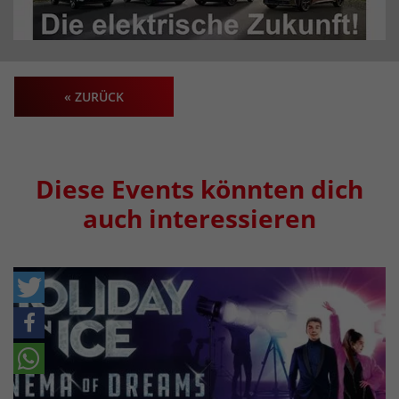
« ZURÜCK
Diese Events könnten dich
auch interessieren