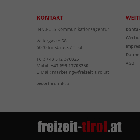
KONTAKT
WEIT
INN.PULS Kommunikationsagentur
Konta
Werbu
Valiergasse 58
Impre
6020 Innsbruck / Tirol
Daten
Tel.:
+43 512 370325
AGB
Mobil:
+43 699 13703250
E-Mail:
marketing@freizeit-tirol.at
www.inn-puls.at