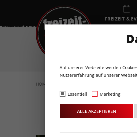
FREIZEIT & E
EVENTKALEN
D
SA
8
AUGUST
Auf unserer Webseite werden Cookies
Nutzererfahrung auf unserer Webseit
HOME
FREIZEIT & EVENTS
FAMILIE
E
Essentiell
Marketing
Paul 
ALLE AKZEPTIEREN