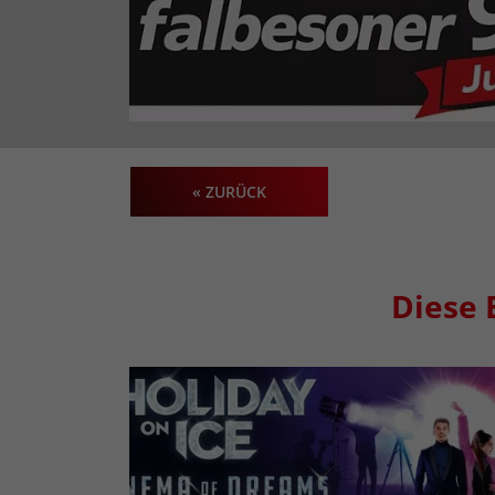
« ZURÜCK
Diese 