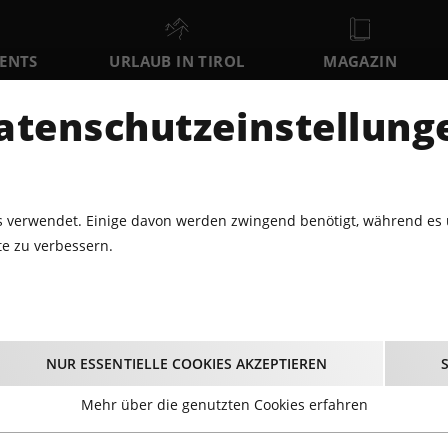
VENTS
URLAUB IN TIROL
MAGAZIN
DER
atenschutzeinstellung
SO
MO
DI
9
10
11
AUGUST
AUGUST
AUGUST
AU
 verwendet. Einige davon werden zwingend benötigt, während es 
e zu verbessern.
VENTS FÜR GROSS & KLEIN
PAUL IZAK BESUCHT DIE SEEGRUBE
Izak besucht die See
NUR ESSENTIELLE COOKIES AKZEPTIEREN
10.08.2025 - Beginn 16:00 Uhr
Mehr über die genutzten Cookies erfahren