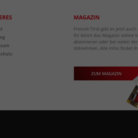
ERES
MAGAZIN
kt
Freizeit-Tirol gibt es jetzt au
Ihr könnt das Magazin online l
ng
abonnieren oder bei vielen Vert
ssum
mitnehmen. Alle Infos findet ih
schutz
ZUM MAGAZIN