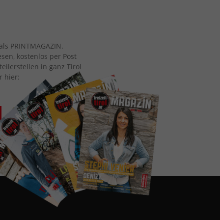
ch als PRINTMAGAZIN.
esen, kostenlos per Post
eilerstellen in ganz Tirol
r hier: