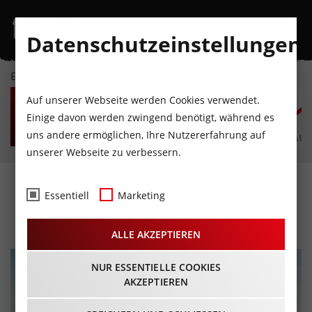
Datenschutzeinstellungen
EVENTKALENDER
FR
SA
SO
MO
DI
M
Auf unserer Webseite werden Cookies verwendet.
7
8
9
10
11
1
Einige davon werden zwingend benötigt, während es
uns andere ermöglichen, Ihre Nutzererfahrung auf
AUGUST
AUGUST
AUGUST
AUGUST
AUGUST
AUG
unserer Webseite zu verbessern.
Sick Trick Family Day
Essentiell
Marketing
09.02.2025 - Beginn 10:00 Uhr
ALLE AKZEPTIEREN
NUR ESSENTIELLE COOKIES
AKZEPTIEREN