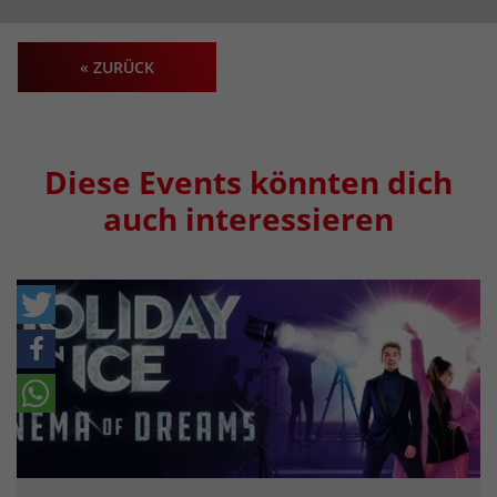
« ZURÜCK
Diese Events könnten dich
auch interessieren