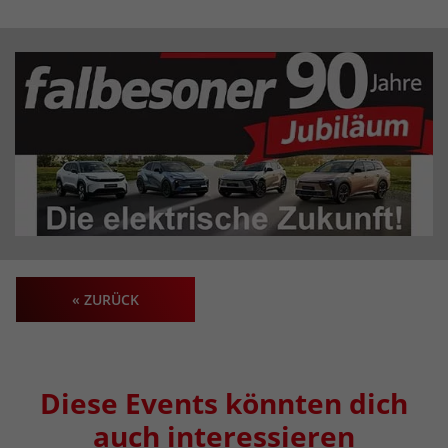
« ZURÜCK
Diese Events könnten dich
auch interessieren