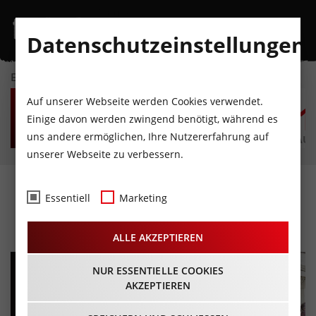
Datenschutzeinstellungen
EVENTKALENDER
FR
SA
SO
MO
DI
M
Auf unserer Webseite werden Cookies verwendet.
7
8
9
10
11
1
Einige davon werden zwingend benötigt, während es
uns andere ermöglichen, Ihre Nutzererfahrung auf
AUGUST
AUGUST
AUGUST
AUGUST
AUGUST
AUG
unserer Webseite zu verbessern.
34. Pitztaler Schneefest
Essentiell
Marketing
11.04.2026 - Beginn 12:00 Uhr
ALLE AKZEPTIEREN
NUR ESSENTIELLE COOKIES
AKZEPTIEREN