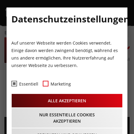
Datenschutzeinstellungen
EVENTKALENDER
DO
FR
SA
SO
MO
D
Auf unserer Webseite werden Cookies verwendet.
6
7
8
9
10
1
Einige davon werden zwingend benötigt, während es
uns andere ermöglichen, Ihre Nutzererfahrung auf
AUGUST
AUGUST
AUGUST
AUGUST
AUGUST
AUG
unserer Webseite zu verbessern.
As I Lay Dying - 20th
Essentiell
Marketing
Anniversary
ALLE AKZEPTIEREN
07.11.2025 - Beginn 20:00 Uhr
NUR ESSENTIELLE COOKIES
AKZEPTIEREN