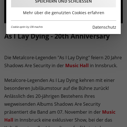
SPEICHERN UND SCHLIESSEN
Mehr über die genutzten Cookies erfahren
Datenschutz
Cookie optin by Olli machts
As I Lay Dying - 20th Anniversary
Die Metalcore-Legenden "As I Lay Dying" feiern 20 Jahre
Shadows Are Security in der
Music Hall
in Innsbruck.
Metalcore-Legenden As I Lay Dying kehren mit einer
besonderen Jubiläumstour auf die Bühne zurück!
Anlässlich des 20-jährigen Bestehens ihres
wegweisenden Albums Shadows Are Security
präsentiert die Band am 07. November in der
Music
Hall
in Innsbruck eine exklusiver Show, bei der das