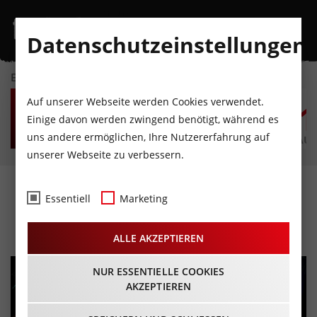
Datenschutzeinstellungen
EVENTKALENDER
MO
DI
MI
DO
FR
S
Auf unserer Webseite werden Cookies verwendet.
10
11
12
13
14
1
Einige davon werden zwingend benötigt, während es
uns andere ermöglichen, Ihre Nutzererfahrung auf
AUGUST
AUGUST
AUGUST
AUGUST
AUGUST
AUG
unserer Webseite zu verbessern.
Music Hall Innsbruck
Essentiell
Marketing
ALLE AKZEPTIEREN
NUR ESSENTIELLE COOKIES
AKZEPTIEREN