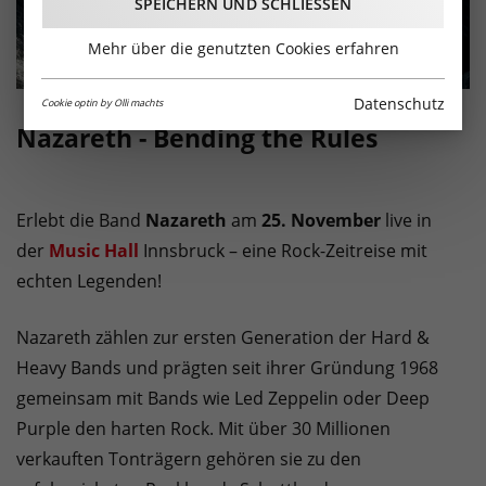
SPEICHERN UND SCHLIESSEN
Mehr über die genutzten Cookies erfahren
Datenschutz
Cookie optin by Olli machts
Nazareth - Bending the Rules
Erlebt die Band
Nazareth
am
25. November
live in
der
Music Hall
Innsbruck – eine Rock-Zeitreise mit
echten Legenden!
Nazareth zählen zur ersten Generation der Hard &
Heavy Bands und prägten seit ihrer Gründung 1968
gemeinsam mit Bands wie Led Zeppelin oder Deep
Purple den harten Rock. Mit über 30 Millionen
verkauften Tonträgern gehören sie zu den