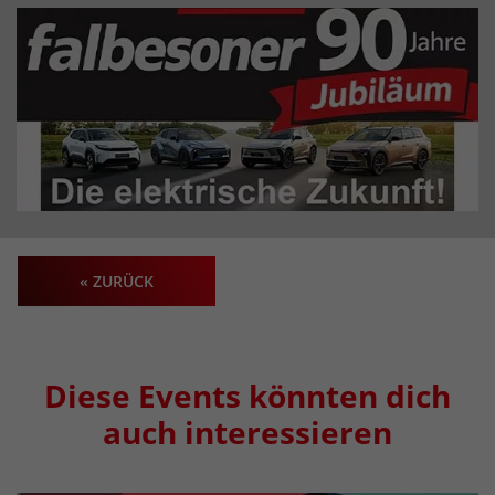
« ZURÜCK
Diese Events könnten dich
auch interessieren