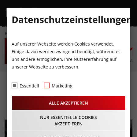
Datenschutzeinstellungen
EVENTKALENDER
SO
MO
DI
MI
DO
F
Auf unserer Webseite werden Cookies verwendet.
9
10
11
12
13
1
Einige davon werden zwingend benötigt, während es
uns andere ermöglichen, Ihre Nutzererfahrung auf
AUGUST
AUGUST
AUGUST
AUGUST
AUGUST
AUG
unserer Webseite zu verbessern.
Nazareth - Bending the
Essentiell
Marketing
Rules Tour 2025
ALLE AKZEPTIEREN
25.11.2025 - Beginn 20:00 Uhr
NUR ESSENTIELLE COOKIES
AKZEPTIEREN