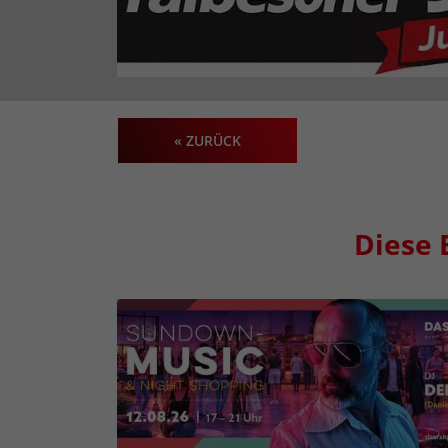
« ZURÜCK
Diese 