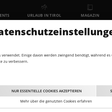
VENTS
URLAUB IN TIROL
MAGAZIN
DER
atenschutzeinstellung
SO
MO
DI
9
10
11
AUGUST
AUGUST
AUGUST
AU
 verwendet. Einige davon werden zwingend benötigt, während es 
e zu verbessern.
PARTY · DJ
CLOUD 9 X LISALUKA
Cloud 9 x LISALUKA
NUR ESSENTIELLE COOKIES AKZEPTIEREN
21.03.2026 - Beginn 13:30 Uhr
Mehr über die genutzten Cookies erfahren