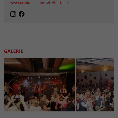
www.erlebnissennerei-zillertal.at
GALERIE