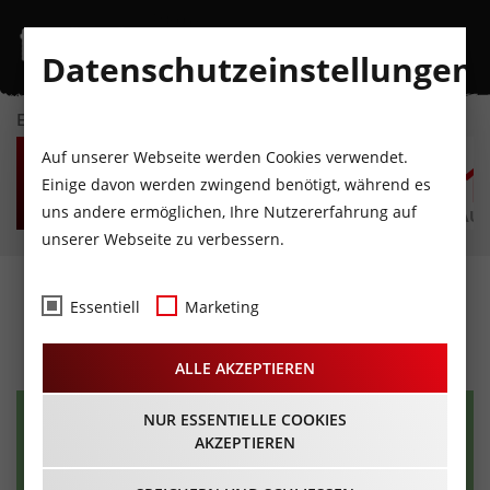
Datenschutzeinstellungen
EVENTKALENDER
SA
SO
MO
DI
MI
D
Auf unserer Webseite werden Cookies verwendet.
8
9
10
11
12
1
Einige davon werden zwingend benötigt, während es
uns andere ermöglichen, Ihre Nutzererfahrung auf
AUGUST
AUGUST
AUGUST
AUGUST
AUGUST
AUG
unserer Webseite zu verbessern.
Das Fetzig'n Herbstfest
Essentiell
Marketing
27.09.2026 - Beginn 11:00 Uhr
ALLE AKZEPTIEREN
NUR ESSENTIELLE COOKIES
AKZEPTIEREN