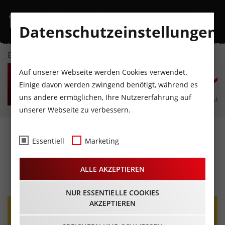
Datenschutzeinstellungen
EVENTKALENDER
MO
DI
MI
DO
FR
S
Auf unserer Webseite werden Cookies verwendet.
10
11
12
13
14
1
Einige davon werden zwingend benötigt, während es
uns andere ermöglichen, Ihre Nutzererfahrung auf
AUGUST
AUGUST
AUGUST
AUGUST
AUGUST
AUG
unserer Webseite zu verbessern.
Frühschoppen zum
Essentiell
Marketing
Almabtrieb
ALLE AKZEPTIEREN
03.10.2026 - Beginn 11:00 Uhr
NUR ESSENTIELLE COOKIES
AKZEPTIEREN