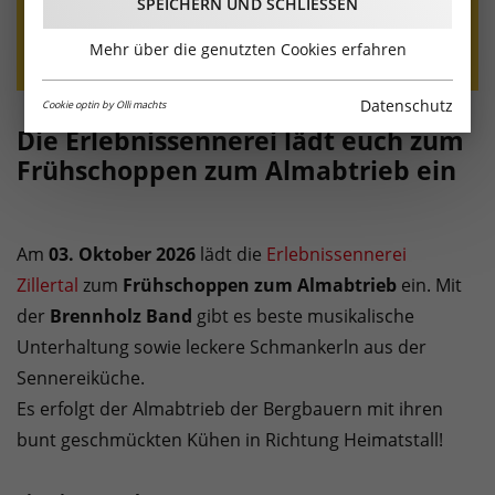
SPEICHERN UND SCHLIESSEN
Mehr über die genutzten Cookies erfahren
Datenschutz
Cookie optin by Olli machts
Die Erlebnissennerei lädt euch zum
Frühschoppen zum Almabtrieb ein
Am
03. Oktober 2026
lädt die
Erlebnissennerei
Zillertal
zum
Frühschoppen zum Almabtrieb
ein. Mit
der
Brennholz Band
gibt es beste musikalische
Unterhaltung sowie leckere Schmankerln aus der
Sennereiküche.
Es erfolgt der Almabtrieb der Bergbauern mit ihren
bunt geschmückten Kühen in Richtung Heimatstall!