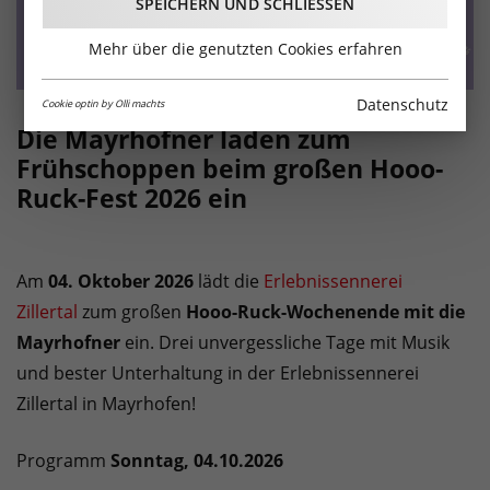
SPEICHERN UND SCHLIESSEN
Mehr über die genutzten Cookies erfahren
Datenschutz
Cookie optin by Olli machts
Die Mayrhofner laden zum
Frühschoppen beim großen Hooo-
Ruck-Fest 2026 ein
Am
04. Oktober 2026
lädt die
Erlebnissennerei
Zillertal
zum großen
Hooo-Ruck-Wochenende mit die
Mayrhofner
ein. Drei unvergessliche Tage mit Musik
und bester Unterhaltung in der Erlebnissennerei
Zillertal in Mayrhofen!
Programm
Sonntag, 04.10.2026