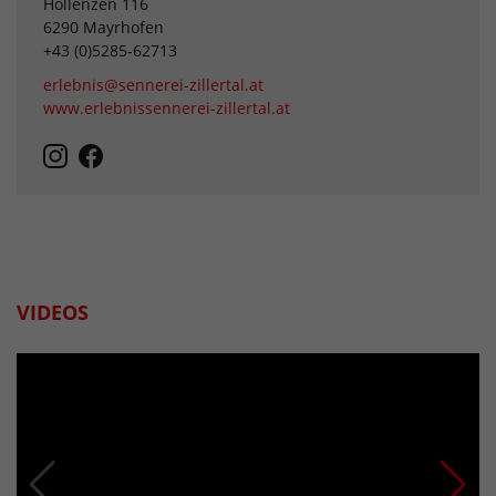
Hollenzen 116
6290 Mayrhofen
+43 (0)5285-62713
erlebnis@sennerei-zillertal.at
www.erlebnissennerei-zillertal.at
VIDEOS