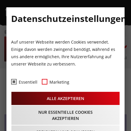
Datenschutzeinstellungen
EVENTKALENDER
FR
SA
SO
MO
DI
M
Auf unserer Webseite werden Cookies verwendet.
7
8
9
10
11
1
Einige davon werden zwingend benötigt, während es
uns andere ermöglichen, Ihre Nutzererfahrung auf
AUGUST
AUGUST
AUGUST
AUGUST
AUGUST
AUG
unserer Webseite zu verbessern.
Hooo-Ruck-Fest der
Essentiell
Marketing
Mayrhofner
ALLE AKZEPTIEREN
04.10.2026 - Beginn 11:00 Uhr
NUR ESSENTIELLE COOKIES
AKZEPTIEREN