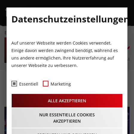
Datenschutzeinstellungen
EVENTKALENDER
MO
DI
MI
DO
FR
S
Auf unserer Webseite werden Cookies verwendet.
10
11
12
13
14
1
Einige davon werden zwingend benötigt, während es
uns andere ermöglichen, Ihre Nutzererfahrung auf
AUGUST
AUGUST
AUGUST
AUGUST
AUGUST
AUG
unserer Webseite zu verbessern.
Saturday Night Fever
Essentiell
Marketing
06.08.2026 - Beginn 19:00 Uhr
ALLE AKZEPTIEREN
NUR ESSENTIELLE COOKIES
AKZEPTIEREN