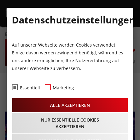
Datenschutzeinstellungen
EVENTKALENDER
MI
DO
FR
SA
SO
M
Auf unserer Webseite werden Cookies verwendet.
5
6
7
8
9
1
Einige davon werden zwingend benötigt, während es
uns andere ermöglichen, Ihre Nutzererfahrung auf
AUGUST
AUGUST
AUGUST
AUGUST
AUGUST
AUG
unserer Webseite zu verbessern.
Saturday Night Fever
Essentiell
Marketing
15.08.2026 - Beginn 18:30 Uhr
ALLE AKZEPTIEREN
NUR ESSENTIELLE COOKIES
AKZEPTIEREN