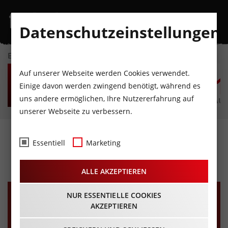
Datenschutzeinstellungen
EVENTKALENDER
FR
SA
SO
MO
DI
M
Auf unserer Webseite werden Cookies verwendet.
7
8
9
10
11
1
Einige davon werden zwingend benötigt, während es
uns andere ermöglichen, Ihre Nutzererfahrung auf
AUGUST
AUGUST
AUGUST
AUGUST
AUGUST
AUG
unserer Webseite zu verbessern.
Alle wollen „Amore“!
Essentiell
Marketing
09.10.2023 - Beginn 19:30 Uhr
ALLE AKZEPTIEREN
NUR ESSENTIELLE COOKIES
AKZEPTIEREN