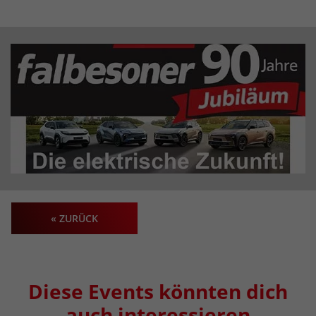
« ZURÜCK
Diese Events könnten dich
auch interessieren