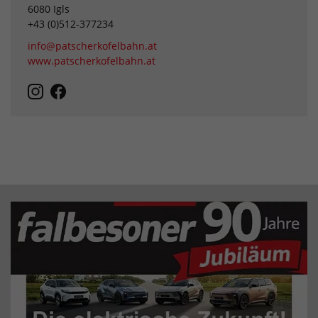
6080 Igls
+43 (0)512-377234
info@patscherkofelbahn.at
www.patscherkofelbahn.at