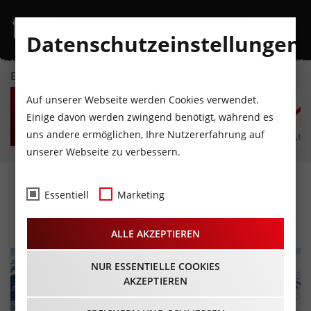
Datenschutzeinstellungen
EVENTKALENDER
SO
MO
DI
MI
DO
F
Auf unserer Webseite werden Cookies verwendet.
9
10
11
12
13
1
Einige davon werden zwingend benötigt, während es
uns andere ermöglichen, Ihre Nutzererfahrung auf
AUGUST
AUGUST
AUGUST
AUGUST
AUGUST
AUG
unserer Webseite zu verbessern.
Silvester am KOFEL
Essentiell
Marketing
31.12.2025 - Beginn 18:00 Uhr
ALLE AKZEPTIEREN
NUR ESSENTIELLE COOKIES
AKZEPTIEREN