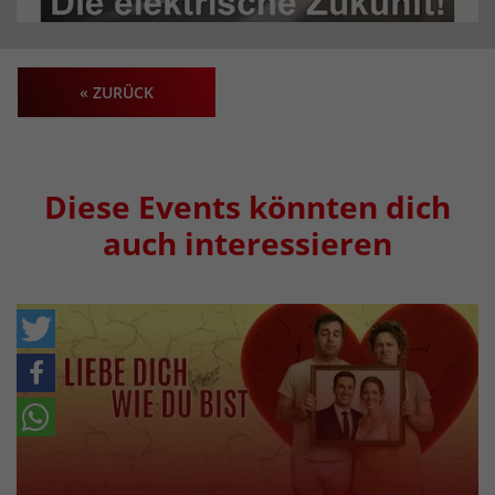
« ZURÜCK
Diese Events könnten dich
auch interessieren