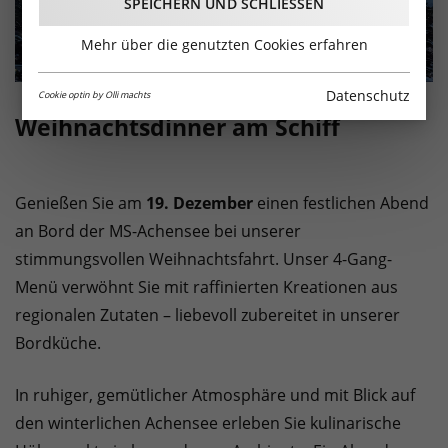
SPEICHERN UND SCHLIESSEN
Mehr über die genutzten Cookies erfahren
Datenschutz
Cookie optin by Olli machts
Weihnachtsdinner am Schiff
Genießen Sie am
19. Dezember
einen festlichen Abend
an Bord der MS-Achensee bei unserer
stimmungsvollen Weihnachtsfahrt. Unser 4-Gang-
Menü verwöhnt Sie mit raffinierten Kreationen aus
regionalen Zutaten – liebevoll zubereitet in unserer
Bordküche.
In ruhiger, gemütlicher Atmosphäre und mit Blick auf
den winterlichen Achensee erleben Sie kulinarische