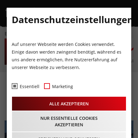
Datenschutzeinstellungen
EVENTKALENDER
MO
DI
MI
DO
FR
S
Auf unserer Webseite werden Cookies verwendet.
10
11
12
13
14
1
Einige davon werden zwingend benötigt, während es
uns andere ermöglichen, Ihre Nutzererfahrung auf
AUGUST
AUGUST
AUGUST
AUGUST
AUGUST
AUG
unserer Webseite zu verbessern.
Weihnachtsdinner am
Essentiell
Marketing
Schiff
ALLE AKZEPTIEREN
19.12.2025 - Beginn 18:00 Uhr
NUR ESSENTIELLE COOKIES
AKZEPTIEREN