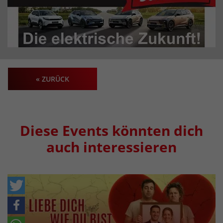
« ZURÜCK
Diese Events könnten dich
auch interessieren