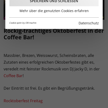
SPEICHERN UND SCHLIESSEN
Mehr über die genutzten Cookies erfahren
Datenschutz
Cookie optin by Olli machts
Rockig-trachtiges Oktoberfest in der
Coffee Bar!
Massbier, Brezen, Weisswurst, Scheinsbraten, alle
Zutaten eines erfolgreichen Oktoberfestes gibt es,
veredelt mit feinster Rockmusik von DJ Jacky D, in der
Coffee Bar
!
Der Eintritt ist frei. Es gibt ein Begrüßungsgetränk.
Rocktoberfest Freitag