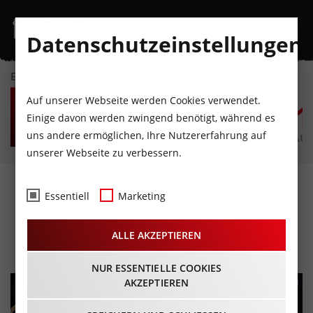
Datenschutzeinstellungen
EVENTKALENDER
DO
FR
SA
SO
MO
D
Auf unserer Webseite werden Cookies verwendet.
6
7
8
9
10
1
Einige davon werden zwingend benötigt, während es
uns andere ermöglichen, Ihre Nutzererfahrung auf
AUGUST
AUGUST
AUGUST
AUGUST
AUGUST
AUG
unserer Webseite zu verbessern.
Rocktober Fest:
Essentiell
Marketing
Frühshoppen
ALLE AKZEPTIEREN
07.10.2023 - Beginn 11:00 Uhr
NUR ESSENTIELLE COOKIES
AKZEPTIEREN