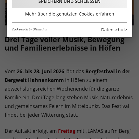
SPEICHERN UND SCHLIESSEN
Mehr über die genutzten Cookies erfahren
Datenschutz
Cookie optin by Olli machts
Drei Tage voller Musik, Bewegung
und Familienerlebnisse in Höfen
Vom
26. bis 28. Juni 2026
lädt das
Bergfestival in der
Bergwelt Hahnenkamm
in Höfen zu einem
abwechslungsreichen Wochenende für die ganze
Familie ein. Drei Tage lang stehen Musik, Naturerlebnis
und gemeinsames Feiern im Mittelpunkt. Das Festival
findet bei jeder Witterung statt.
Der Auftakt erfolgt am
Freitag
mit „LAMAS auf’m Berg“