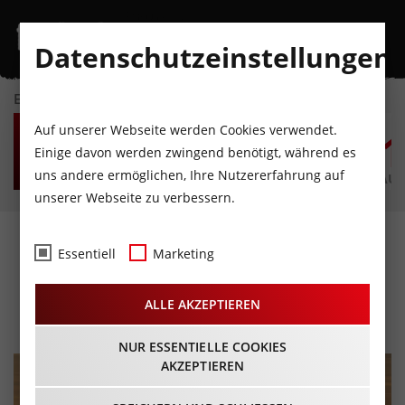
Datenschutzeinstellungen
EVENTKALENDER
DO
FR
SA
SO
MO
D
Auf unserer Webseite werden Cookies verwendet.
6
7
8
9
10
1
Einige davon werden zwingend benötigt, während es
uns andere ermöglichen, Ihre Nutzererfahrung auf
AUGUST
AUGUST
AUGUST
AUGUST
AUGUST
AUG
unserer Webseite zu verbessern.
Bergfestival in der
Essentiell
Marketing
Bergwelt Hahnenkamm
ALLE AKZEPTIEREN
27.06.2026 - Beginn 09:00 Uhr
NUR ESSENTIELLE COOKIES
AKZEPTIEREN