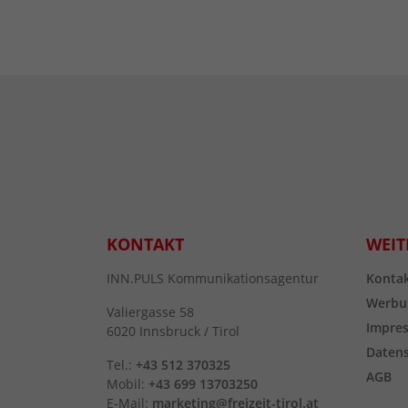
KONTAKT
WEIT
INN.PULS Kommunikationsagentur
Konta
Werbu
Valiergasse 58
Impre
6020 Innsbruck / Tirol
Daten
Tel.:
+43 512 370325
AGB
Mobil:
+43 699 13703250
E-Mail:
marketing@freizeit-tirol.at