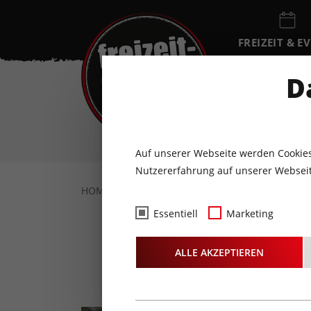
FREIZEIT & E
EVENTKALEN
D
SO
9
AUGUST
Auf unserer Webseite werden Cookies
Nutzererfahrung auf unserer Webseit
HOME
FREIZEIT & EVENTS
SPORT & WEL
Essentiell
Marketing
Tyr
ALLE AKZEPTIEREN