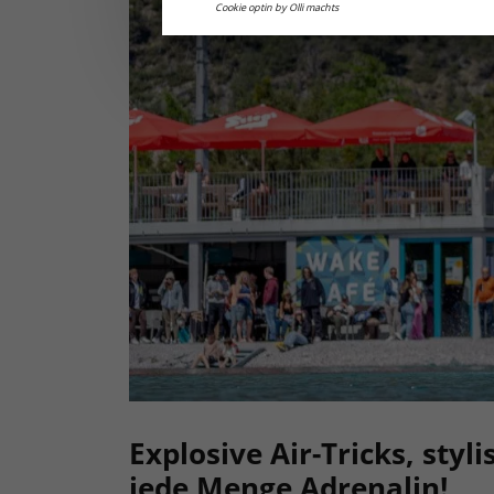
Cookie optin by Olli machts
Explosive Air-Tricks, styl
jede Menge Adrenalin!