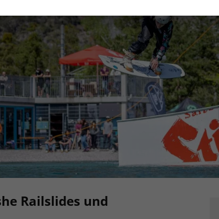
ishe Railslides und