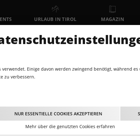
VENTS
URLAUB IN TIROL
MAGAZIN
DER
atenschutzeinstellung
MO
DI
MI
10
11
12
AUGUST
AUGUST
AUGUST
AU
 verwendet. Einige davon werden zwingend benötigt, während es 
e zu verbessern.
LNESS
TYROLEAN WAKEBOARD MASTERS
olean Wakeboard Mas
NUR ESSENTIELLE COOKIES AKZEPTIEREN
19.09.2026 - Beginn 09:00 Uhr
Mehr über die genutzten Cookies erfahren